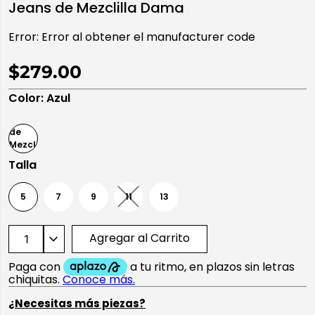
Jeans de Mezclilla Dama
10
.
playera manga larga
Error:
Error al obtener el manufacturer code
$279.00
Color
:
Azul
Talla
5
7
9
11
13
Agregar al Carrito
¿Necesitas más piezas?