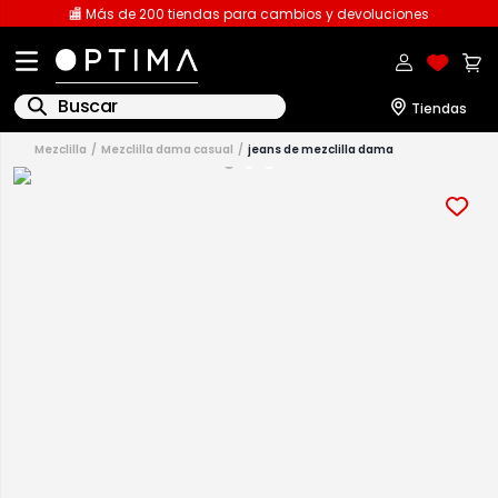
🏬 Más de 200 tiendas para cambios y devoluciones
Buscar
mezclilla
mezclilla dama casual
jeans de mezclilla dama
1
.
licencia
2
.
playeras caballero
3
.
playeras dama
4
.
spiderman
5
.
sudaderas
6
.
pantalones
7
.
polo
8
.
pantalones caballero
9
.
playera polo