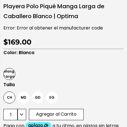
Playera Polo Piqué Manga Larga de
10
.
playera manga larga
Caballero Blanco | Optima
Error:
Error al obtener el manufacturer code
$169.00
Color
:
Blanco
Talla
CH
MD
GD
EG
Agregar al Carrito