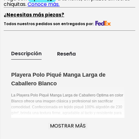
¿Necesitas más piezas?
Todos nuestros pedidos son entregados por:
Descripción
Reseña
Playera Polo Piqué Manga Larga de
Caballero Blanco
La Playera Polo Piqué Manga Larga de Caballero Optima en color
Blanco ofrece una imagen clásica y profesional sin sacrificar
comodidad. Confeccionada en tejido piqué 100% algodón de 230
g/m², brinda una textura firme, agradable al tacto y resistente para
acompañarte durante toda la jornada.
MOSTRAR MÁS
Lo que te encantará