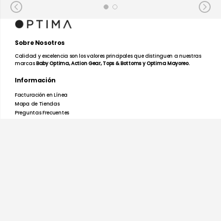
Cuello tipo polo.
Manga larga.
Color Blanco.
Composición: 100% algodón.
Sobre Nosotros
Peso de la tela: 230 g/m².
Calidad y excelencia son los valores principales que distinguen a nuestras
marcas
Baby Optima, Action Gear, Tops & Bottoms y Optima Mayoreo.
La Playera Polo Piqué Manga Larga de Caballero Optima
Información
combina durabilidad, comodidad y una apariencia
Facturación en Línea
profesional para cualquier ocasión.
Mapa de Tiendas
Preguntas Frecuentes
Devoluciones y Garantías
Términos y Condiciones
Aviso de Privacidad
Promociones
Nosotros
Ayuda
Atención a clientes tienda en línea
Lunes a Viernes de 9 a 5:30
Tel: 55 27936071
Rastrear mi Pedido