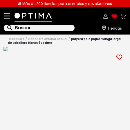
🏬 Más de 200 tiendas para cambios y devoluciones
Buscar
caballero
caballero exterior casual
playera polo piqué manga larga
de caballero blanco | optima
1
.
licencia
2
.
playeras caballero
3
.
playeras dama
4
.
spiderman
5
.
sudaderas
6
.
pantalones
7
.
polo
8
.
pantalones caballero
9
.
playera polo