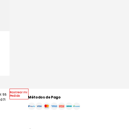
 del día.
Rastrear mi
l: 55
Pedido
Métodos de Pago
6071