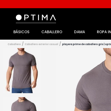
BÁSICOS
CABALLERO
DAMA
ROPA I
1
.
licencia
2
.
playeras caballero
caballero
caballero exterior casual
playera prime de caballero gris | op
3
.
playeras dama
4
.
spiderman
5
.
sudaderas
6
.
pantalones
7
.
polo
8
.
pantalones caballero
9
.
playera polo