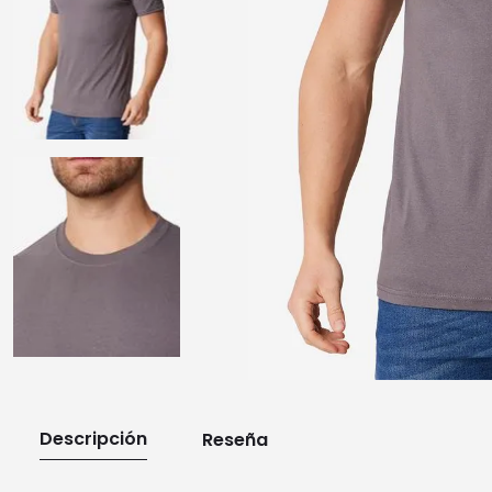
10
.
playera manga larga
Descripción
Reseña