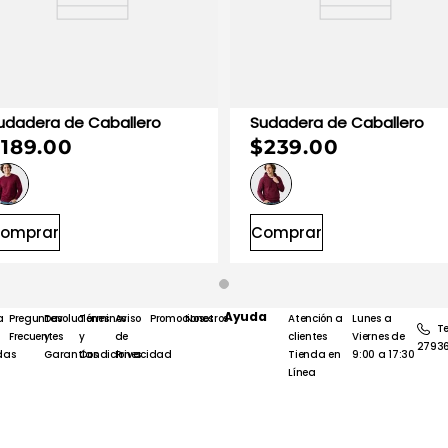
Sudadera de Caballero
Sudadera de Caballero
ral, comodidad y practicidad para acompañarte en cualquier momento
189.00
$239.00
omprar
Comprar
Ayuda
a
Preguntas
Devoluciones
Términos
Aviso
Promociones
Nosotros
Atención a
Lunes a
Te
Frecuentes
y
y
de
clientes
Viernes de
2793
das
Garantías
Condiciones
Privacidad
Tienda en
9:00 a 17:30
Línea