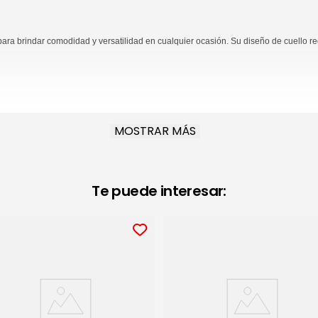
ra brindar comodidad y versatilidad en cualquier ocasión. Su diseño de cuello re
l al vestir.
MOSTRAR MÁS
o.
es.
Te puede interesar:
parte de un guardarropa de básicos cómodos y funcionales durante todo el año.