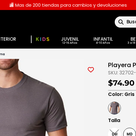
🏬 Mas de 200 tiendas para cambios y devoluciones
Buscar
NTERIOR
JUVENIL
INFANTIL
BE
tima
Playera P
SKU:
32702
$74.90
Color
:
Gris
Talla
CH
MD