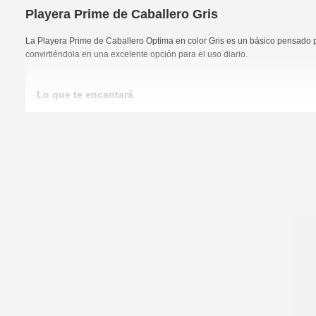
Playera Prime de Caballero Gris
La Playera Prime de Caballero Optima en color Gris es un básico pensado pa
convirtiéndola en una excelente opción para el uso diario.
Lo que te encantará
Confeccionada en 100% algodón para brindar una sensación natura
Cuello redondo con diseño clásico y fácil de combinar.
Manga corta que proporciona comodidad y libertad de movimient
Color Gris que complementa fácilmente distintos estilos y ocasion
Ideal para
Perfecta para el uso diario, actividades casuales, fines de semana o como 
Características
Playera Prime para caballero.
Cuello redondo.