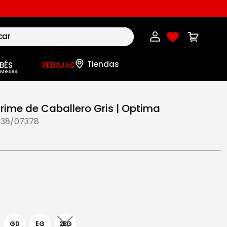
BÉS
REBAJAS
rime de Caballero Gris | Optima
-38/07378
GD
EG
2EG