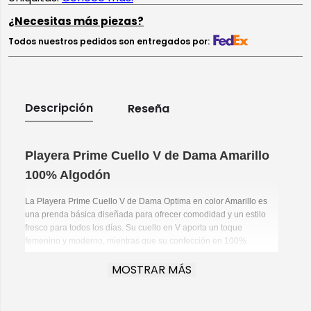
¿Necesitas más piezas?
Todos nuestros pedidos son entregados por:
Descripción
Reseña
Playera Prime Cuello V de Dama Amarillo
100% Algodón
La Playera Prime Cuello V de Dama Optima en color Amarillo es
una prenda básica diseñada para ofrecer comodidad y un estilo
fresco para todos los días. Su cuello en V aporta un toque
femenino y moderno, mientras que su confección en 100%
algodón brinda una sensación suave y agradable durante toda la
MOSTRAR MÁS
jornada.
Lo que te encantará