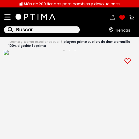
🏬 Más de 200 tiendas para cambios y devoluciones
Buscar
dama
dama exterior casual
playera prime cuello v de dama amarillo
100% algodón | optima
1
.
licencia
2
.
playeras caballero
3
.
playeras dama
4
.
spiderman
5
.
sudaderas
6
.
pantalones
7
.
polo
8
.
pantalones caballero
9
.
playera polo