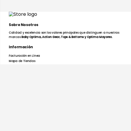
Peso de la tela: 155 g/m².
Sobre Nosotros
La Playera Prime Cuello V de Dama Optima combina
comodidad, calidad y un diseño atemporal para
Calidad y excelencia son los valores principales que distinguen a nuestras
marcas
Baby Optima, Action Gear, Tops & Bottoms y Optima Mayoreo.
acompañarte en cualquier momento del día.
Información
Facturación en Línea
Mapa de Tiendas
Preguntas Frecuentes
Devoluciones y Garantías
Términos y Condiciones
Aviso de Privacidad
Promociones
Nosotros
Ayuda
Atención a clientes tienda en línea
Lunes a Viernes de 9 a 5:30
Tel: 55 27936071
Rastrear mi Pedido