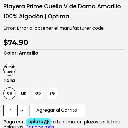
Playera Prime Cuello V de Dama Amarillo
10
.
playera manga larga
100% Algodón | Optima
Error:
Error al obtener el manufacturer code
$74.90
Color
:
Amarillo
Talla
CH
MD
GD
EG
Agregar al Carrito