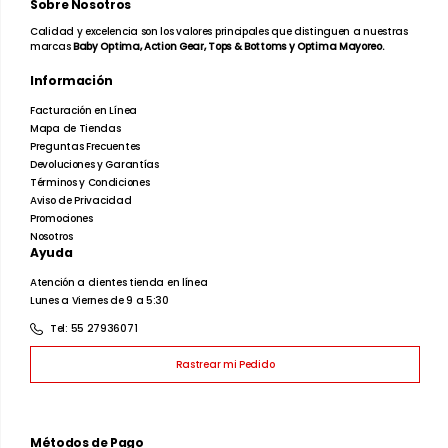
Sobre Nosotros
Calidad y excelencia son los valores principales que distinguen a nuestras
marcas
Baby Optima, Action Gear, Tops & Bottoms y Optima Mayoreo.
Información
Facturación en Línea
Mapa de Tiendas
Preguntas Frecuentes
Devoluciones y Garantías
Términos y Condiciones
Aviso de Privacidad
Promociones
Nosotros
Ayuda
Atención a clientes tienda en línea
Lunes a Viernes de 9 a 5:30
Tel: 55 27936071
Rastrear mi Pedido
Métodos de Pago