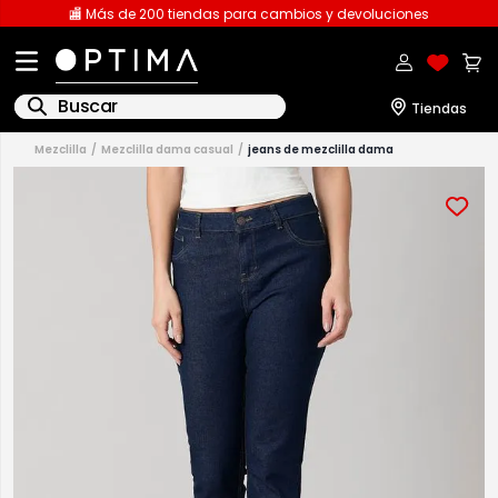
🏬 Más de 200 tiendas para cambios y devoluciones
Buscar
mezclilla
mezclilla dama casual
jeans de mezclilla dama
1
.
licencia
2
.
playeras caballero
3
.
playeras dama
4
.
spiderman
5
.
sudaderas
6
.
pantalones
7
.
polo
8
.
pantalones caballero
9
.
playera polo