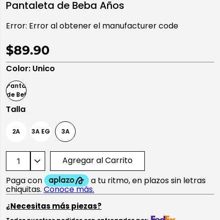
Pantaleta de Beba Años
10
.
playera manga larga
Error:
Error al obtener el manufacturer code
$89.90
Color
:
Unico
Talla
2A
3A EG
3A
Agregar al Carrito
¿Necesitas más piezas?