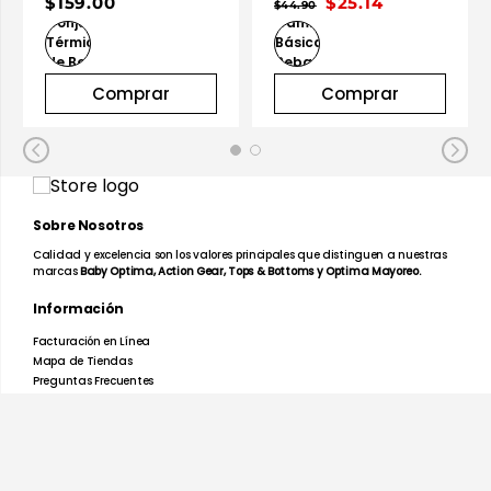
$159.00
$25.14
$44.90
Comprar
Comprar
Sobre Nosotros
Calidad y excelencia son los valores principales que distinguen a nuestras
marcas
Baby Optima, Action Gear, Tops & Bottoms y Optima Mayoreo.
Información
Facturación en Línea
Mapa de Tiendas
Preguntas Frecuentes
Devoluciones y Garantías
Términos y Condiciones
Aviso de Privacidad
Promociones
Nosotros