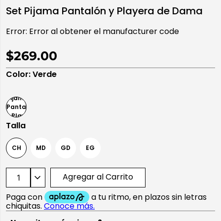
Set Pijama Pantalón y Playera de Dama
10
.
playera manga larga
Error:
Error al obtener el manufacturer code
$269.00
Color
:
Verde
Talla
CH
MD
GD
EG
Agregar al Carrito