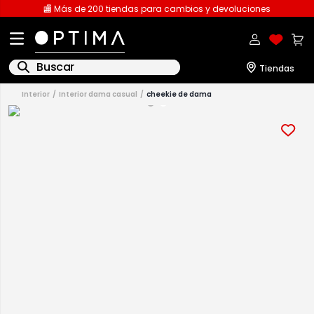
🏬 Más de 200 tiendas para cambios y devoluciones
Buscar
interior
interior dama casual
cheekie de dama
1
.
licencia
2
.
playeras caballero
3
.
playeras dama
4
.
spiderman
5
.
sudaderas
6
.
pantalones
7
.
polo
8
.
pantalones caballero
9
.
playera polo