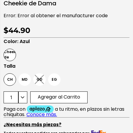
Cheekie de Dama
10
.
playera manga larga
Error:
Error al obtener el manufacturer code
$44.90
Color
:
Azul
Talla
CH
MD
GD
EG
Agregar al Carrito
¿Necesitas más piezas?