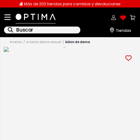
🏬 Más de 200 tiendas para cambios y devoluciones
Buscar
interior
interior dama casual
bikini de dama
1
.
licencia
2
.
playeras caballero
3
.
playeras dama
4
.
spiderman
5
.
sudaderas
6
.
pantalones
7
.
polo
8
.
pantalones caballero
9
.
playera polo