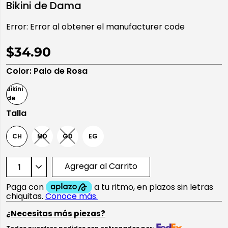
Bikini de Dama
10
.
playera manga larga
Error:
Error al obtener el manufacturer code
$34.90
Color
:
Palo de Rosa
Talla
CH
MD
GD
EG
Agregar al Carrito
¿Necesitas más piezas?