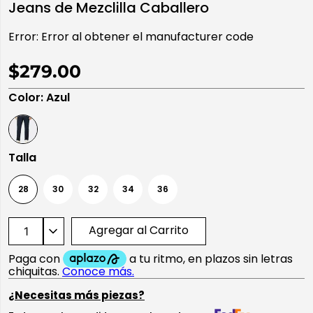
Jeans de Mezclilla Caballero
10
.
playera manga larga
Error:
Error al obtener el manufacturer code
$279.00
Color
:
Azul
Talla
28
30
32
34
36
Agregar al Carrito
¿Necesitas más piezas?