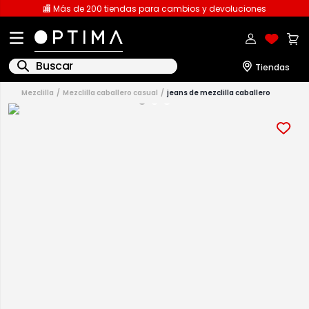
🏬 Más de 200 tiendas para cambios y devoluciones
Buscar
mezclilla
mezclilla caballero casual
jeans de mezclilla caballero
1
.
licencia
2
.
playeras caballero
3
.
playeras dama
4
.
spiderman
5
.
sudaderas
6
.
pantalones
7
.
polo
8
.
pantalones caballero
9
.
playera polo