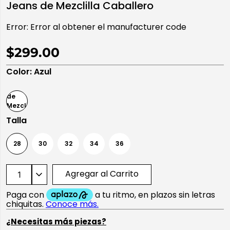
Jeans de Mezclilla Caballero
10
.
playera manga larga
Error:
Error al obtener el manufacturer code
$299.00
Color
:
Azul
Talla
28
30
32
34
36
Agregar al Carrito
¿Necesitas más piezas?