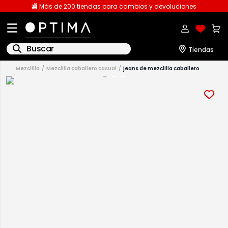
🏬 Más de 200 tiendas para cambios y devoluciones
Buscar
mezclilla
mezclilla caballero casual
jeans de mezclilla caballero
1
.
licencia
2
.
playeras caballero
3
.
playeras dama
4
.
spiderman
5
.
sudaderas
6
.
pantalones
7
.
polo
8
.
pantalones caballero
9
.
playera polo