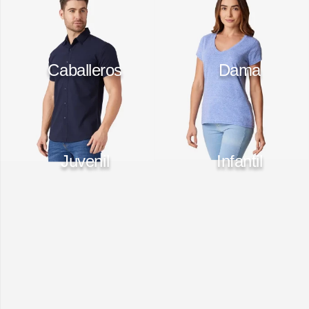
10
.
playera manga larga
Caballeros
Dama
Juvenil
Infantil