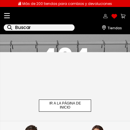
🏬 Más de 200 tiendas para cambios y devoluciones
Buscar
1
.
licencia
2
.
playeras caballero
3
.
playeras dama
4
.
spiderman
5
.
sudaderas
6
.
pantalones
IR A LA PÁGINA DE
7
.
polo
INICIO
8
.
pantalones caballero
9
.
playera polo