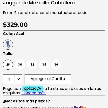
Jogger de Mezclilla Caballero
10
.
playera manga larga
Error:
Error al obtener el manufacturer code
$329.00
Color
:
Azul
Talla
28
30
32
34
36
Agregar al Carrito
¿Necesitas más piezas?