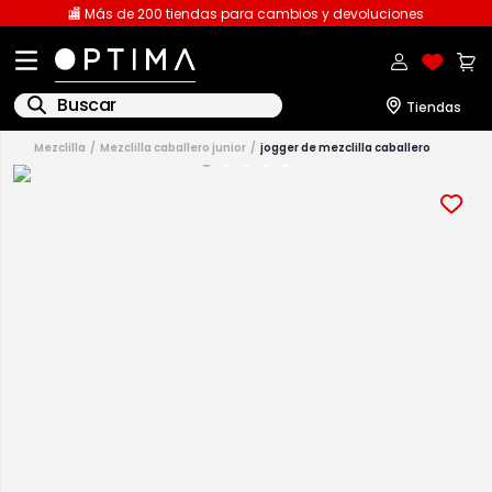
🏬 Más de 200 tiendas para cambios y devoluciones
Buscar
mezclilla
mezclilla caballero junior
jogger de mezclilla caballero
1
.
licencia
2
.
playeras caballero
3
.
playeras dama
4
.
spiderman
5
.
sudaderas
6
.
pantalones
7
.
polo
8
.
pantalones caballero
9
.
playera polo