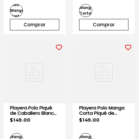
Comprar
Comprar
Playera Polo Piqué
Playera Polo Manga
de Caballero Blanca
Corta Piqué de
100% Algodón |
Caballero Gris
$149.00
$149.00
Optima
Heather | Optima