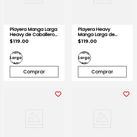
Playera Manga Larga
Playera Heavy
Heavy de Caballero
Manga Larga de
Blanco | Optima
Caballero Roja 100%
$119.00
$119.00
Algodón | Optima
Comprar
Comprar