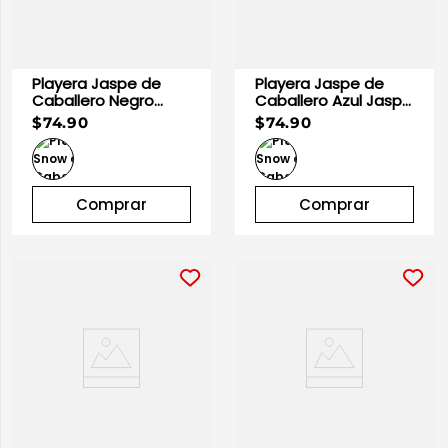
Playera Jaspe de
Playera Jaspe de
Caballero Negro
Caballero Azul Jaspe
Jaspe 100% Algodón
100% Algodón |
$74.90
$74.90
| Optima
Optima
Comprar
Comprar