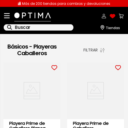
🏬 Más de 200 tiendas para cambios y devoluciones
Buscar
1
.
licencia
Básicos - Playeras
FILTRAR
Caballeros
2
.
playeras caballero
3
.
playeras dama
4
.
spiderman
5
.
sudaderas
6
.
pantalones
7
.
polo
8
.
pantalones caballero
Playera Prime de
Playera Prime de
9
.
playera polo