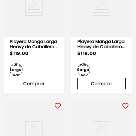
Playera Manga Larga
Playera Manga Larga
Heavy de Caballero
Heavy de Caballero
Gris Heather |
Negra 100% Algodón |
$119.00
$119.00
Optima
Optima
Comprar
Comprar