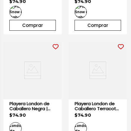
$74.90
$74.90
| Optima
Optima
Comprar
Comprar
Playera London de
Playera London de
Caballero Negra |
Caballero Terracota
Optima
| Optima
$74.90
$74.90