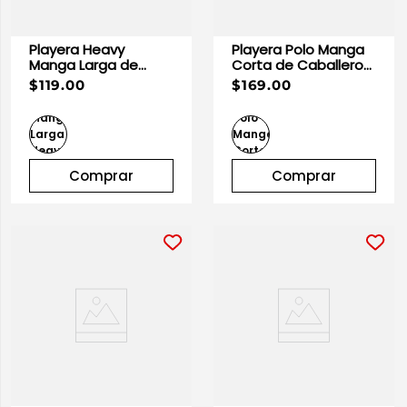
Playera Heavy
Playera Polo Manga
Manga Larga de
Corta de Caballero
Caballero Azul
Vino | Optima
$119.00
$169.00
Marino 100% Algodón
| Optima
Comprar
Comprar