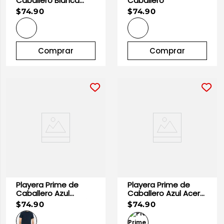
Caballero Blanca
Caballero
100% Algodón |
10
.
playera manga larga
$74.90
$74.90
Optima
Comprar
Comprar
Playera Prime de
Playera Prime de
Caballero Azul
Caballero Azul Acero
Marino 100% Algodón
100% Algodón |
$74.90
$74.90
| Optima
Optima