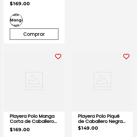
Azul Cielo | Optima
$169.00
Comprar
Playera Polo Manga
Playera Polo Piqué
Corta de Caballero
de Caballero Negra
Azul Marino | Optima
100% Algodón |
$149.00
$169.00
Optima