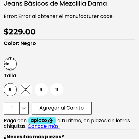
Jeans Básicos de Mezclilla Dama
10
.
playera manga larga
Error:
Error al obtener el manufacturer code
$229.00
Color
:
Negro
Talla
5
7
9
11
Agregar al Carrito
¿Necesitas más piezas?