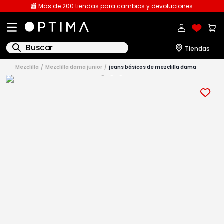
🏬 Más de 200 tiendas para cambios y devoluciones
Buscar
mezclilla
mezclilla dama junior
jeans básicos de mezclilla dama
1
.
licencia
2
.
playeras caballero
3
.
playeras dama
4
.
spiderman
5
.
sudaderas
6
.
pantalones
7
.
polo
8
.
pantalones caballero
9
.
playera polo