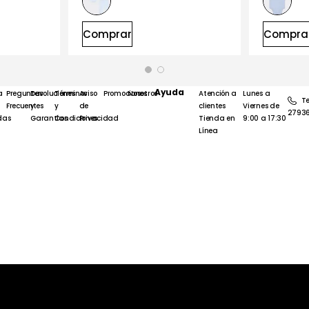
Comprar
Compra
Ayuda
a
Preguntas
Devoluciones
Términos
Aviso
Promociones
Nosotros
Atención a
Lunes a
Te
Frecuentes
y
y
de
clientes
Viernes de
2793
das
Garantías
Condiciones
Privacidad
Tienda en
9:00 a 17:30
Línea