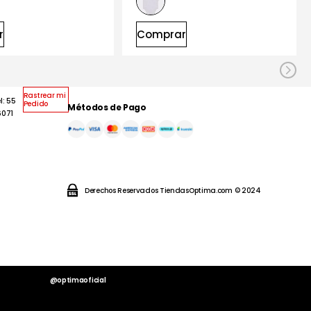
r
Comprar
Rastrear mi
l: 55
Pedido
Métodos de Pago
6071
Derechos Reservados TiendasOptima.com © 2024
@optimaoficial