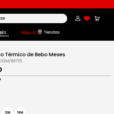
BÉS
REBAJAS
o Térmico de Bebo Meses
-03M/99715
0
o
12M
18M