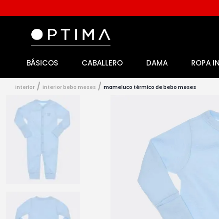
BÁSICOS
CABALLERO
DAMA
ROPA I
1
.
licencia
2
.
playeras caballero
interior
interior bebo meses
mameluco térmico de bebo meses
3
.
playeras dama
4
.
spiderman
5
.
sudaderas
6
.
pantalones
7
.
polo
8
.
pantalones caballero
9
.
playera polo