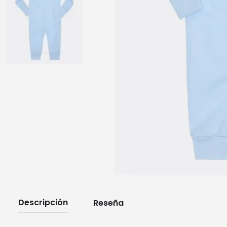
10
.
playera manga larga
Descripción
Reseña