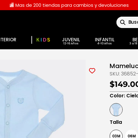
🏬 Mas de 200 tiendas para cambios y devoluciones
Buscar
NTERIOR
JUVENIL
INFANTIL
BE
Mameluc
SKU:
36852
$149.0
Color
:
Ciel
Talla
03M
06M