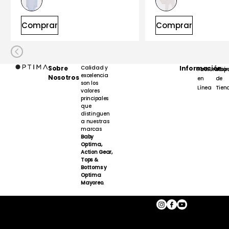
Comprar
Comprar
Sobre
Calidad y
Información
Facturación
Map
excelencia
Nosotros
en
de
son los
Línea
Tien
valores
principales
que
distinguen
a nuestras
marcas
Baby
Optima,
Action Gear,
Tops &
Bottoms y
Optima
Mayoreo.