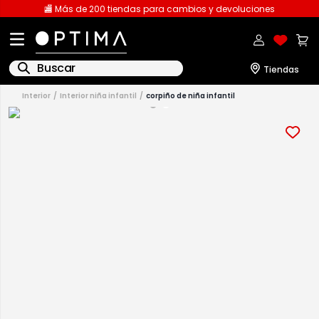
🏬 Más de 200 tiendas para cambios y devoluciones
Buscar
interior
interior niña infantil
corpiño de niña infantil
1
.
licencia
2
.
playeras caballero
3
.
playeras dama
4
.
spiderman
5
.
sudaderas
6
.
pantalones
7
.
polo
8
.
pantalones caballero
9
.
playera polo