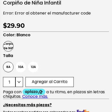
Corpiño de Niña Infantil
10
.
playera manga larga
Error:
Error al obtener el manufacturer code
$29.90
Color
:
Blanco
Talla
8A
10A
12A
Agregar al Carrito
¿Necesitas más piezas?