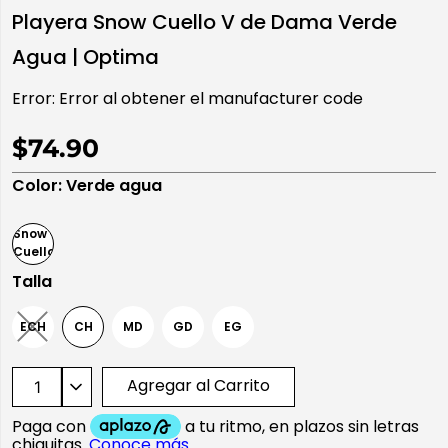
Playera Snow Cuello V de Dama Verde
10
.
playera manga larga
Agua | Optima
Error:
Error al obtener el manufacturer code
$74.90
Color
:
Verde agua
Talla
ECH
CH
MD
GD
EG
Agregar al Carrito