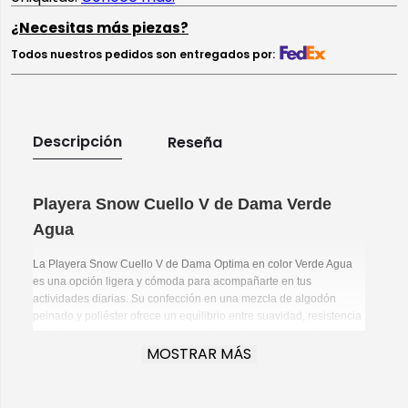
¿Necesitas más piezas?
Todos nuestros pedidos son entregados por:
Descripción
Reseña
Playera Snow Cuello V de Dama Verde
Agua
La Playera Snow Cuello V de Dama Optima en color Verde Agua
es una opción ligera y cómoda para acompañarte en tus
actividades diarias. Su confección en una mezcla de algodón
peinado y poliéster ofrece un equilibrio entre suavidad, resistencia
y fácil cuidado, mientras que su cuello en V aporta un estilo
MOSTRAR MÁS
moderno y femenino.
Razones para elegirla