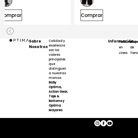
Comprar
Comprar
Sobre
Calidad y
Información
Facturación
Map
excelencia
Nosotros
en
de
son los
Línea
Tien
valores
principales
que
distinguen
a nuestras
marcas
Baby
Optima,
Action Gear,
Tops &
Bottoms y
Optima
Mayoreo.