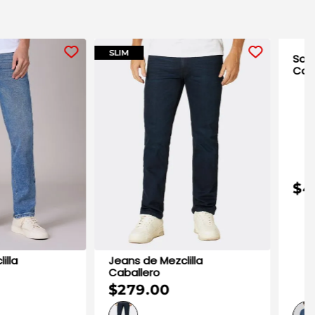
 Mezclilla
Jeans de Mezclilla
o
Caballero
00
$259.00