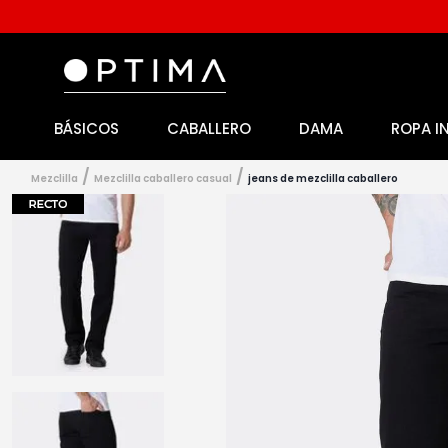
BÁSICOS
CABALLERO
DAMA
ROPA I
1
.
licencia
2
.
playeras caballero
mezclilla
mezclilla caballero casual
jeans de mezclilla caballero
3
.
playeras dama
4
.
spiderman
5
.
sudaderas
6
.
pantalones
7
.
polo
8
.
pantalones caballero
9
.
playera polo