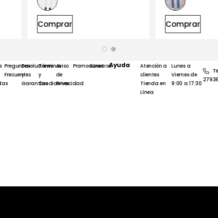
Comprar
Compra
Ayuda
a
Preguntas
Devoluciones
Términos
Aviso
Promociones
Nosotros
Atención a
Lunes a
Te
Frecuentes
y
y
de
clientes
Viernes de
2793
das
Garantías
Condiciones
Privacidad
Tienda en
9:00 a 17:30
Línea