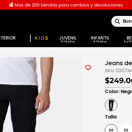
🏬 Mas de 200 tiendas para cambios y devoluciones
Buscar
NTERIOR
JUVENIL
INFANTIL
BE
Jeans de
SKU:
0207M
$249.0
Color
:
Neg
Talla
30
32