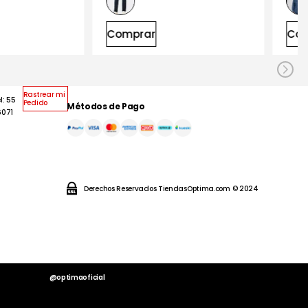
r
Comprar
Rastrear mi
l: 55
Pedido
Métodos de Pago
6071
Derechos Reservados TiendasOptima.com © 2024
@optimaoficial