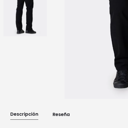
10
.
playera manga larga
Descripción
Reseña