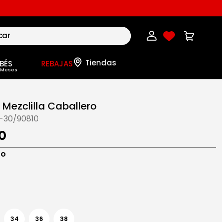
BÉS
REBAJAS
 Mezclilla Caballero
-30/90810
0
ro
34
36
38