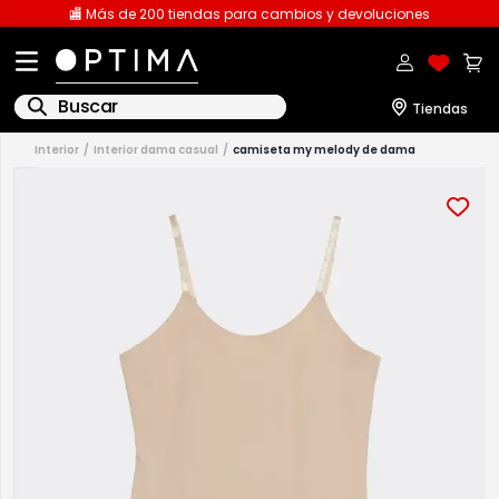
🏬 Más de 200 tiendas para cambios y devoluciones
Buscar
interior
interior dama casual
camiseta my melody de dama
1
.
licencia
2
.
playeras caballero
3
.
playeras dama
4
.
spiderman
5
.
sudaderas
6
.
pantalones
7
.
polo
8
.
pantalones caballero
9
.
playera polo