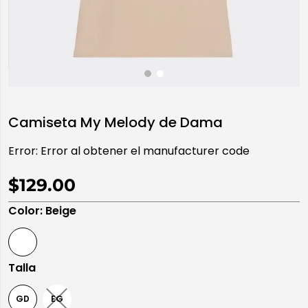
10
.
playera manga larga
Camiseta My Melody de Dama
Error:
Error al obtener el manufacturer code
$129.00
Color
:
Beige
Talla
GD
EG