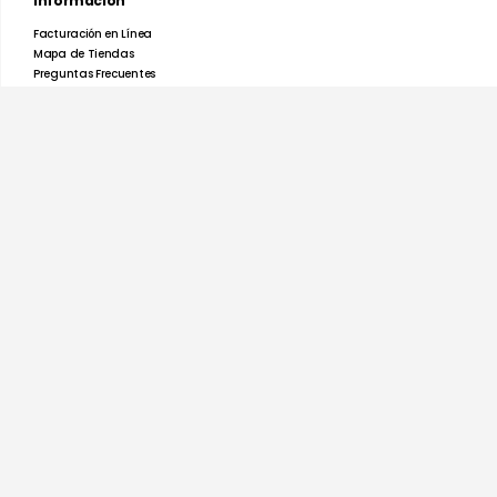
Información
Facturación en Línea
Mapa de Tiendas
Preguntas Frecuentes
Devoluciones y Garantías
Términos y Condiciones
Aviso de Privacidad
Promociones
Nosotros
Ayuda
Atención a clientes tienda en línea
Lunes a Viernes de 9 a 5:30
Tel: 55 27936071
Rastrear mi Pedido
Métodos de Pago
Derechos Reservados TiendasOptima.com © 2026