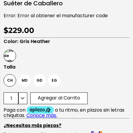
Suéter de Caballero
10
.
playera manga larga
Error:
Error al obtener el manufacturer code
$229.00
Color
:
Gris Heather
Talla
CH
MD
GD
EG
Agregar al Carrito
¿Necesitas más piezas?