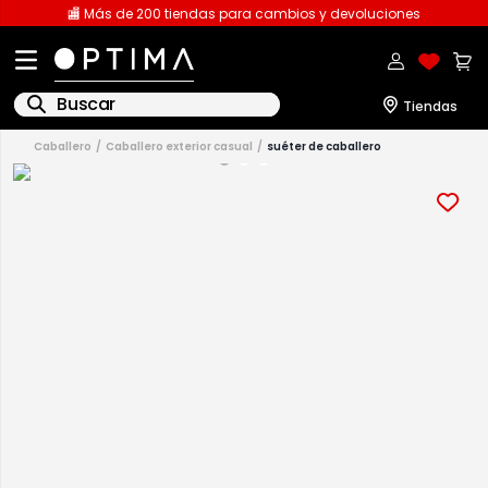
🏬 Más de 200 tiendas para cambios y devoluciones
Buscar
caballero
caballero exterior casual
suéter de caballero
1
.
licencia
2
.
playeras caballero
3
.
playeras dama
4
.
spiderman
5
.
sudaderas
6
.
pantalones
7
.
polo
8
.
pantalones caballero
9
.
playera polo